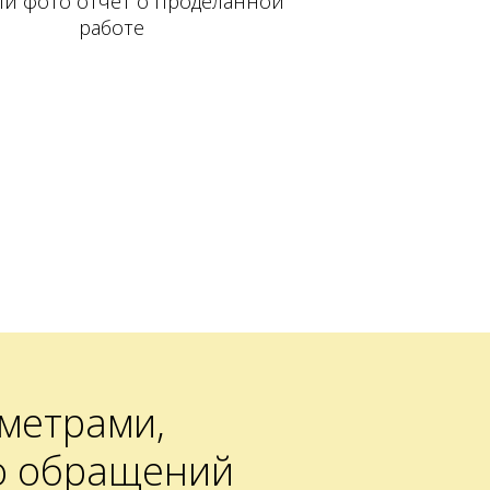
й фото отчет о проделанной
работе
метрами,
о обращений