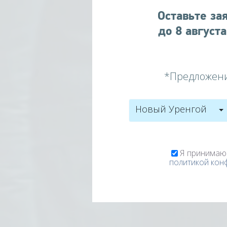
Оставьте за
до
8
августа
*Предложени
Новый Уренгой
Я принимаю
политикой кон