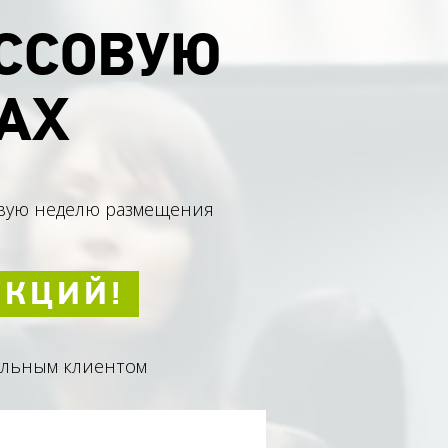
ССОВУЮ
АХ
рвую неделю размещения
УКЦИЙ!
альным клиентом