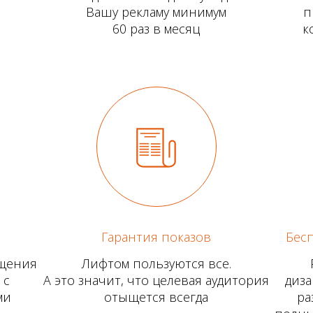
Вашу рекламу минимум
п
60 раз в месяц
к
Гарантия показов
Бесп
ещения
Лифтом пользуются все.
 с
А это значит, что целевая аудитория
диза
ми
отыщется всегда
ра