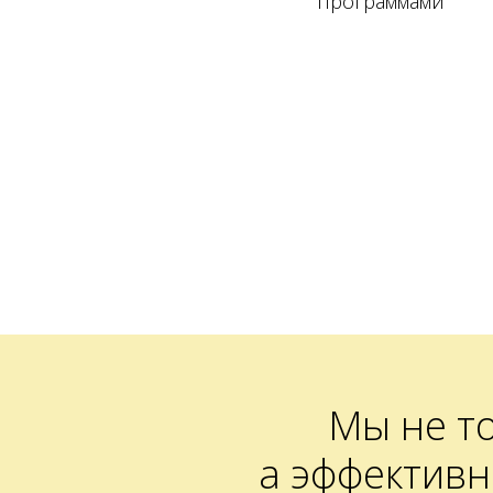
программами
Мы не т
а эффектив